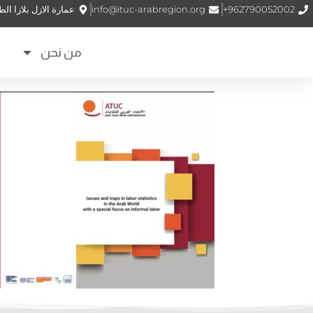
962790052002+
info@ituc-arabregion.org
عمارة الازل بلازا الطابق (1) الشمساني – شارع الملكة نور –
من نحن