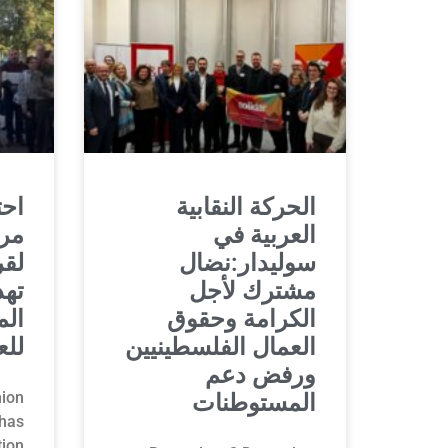
الحركة النقابية
احت
العربية في
مر
سوليدار:نضال
لقر
مشترك لأجل
تهد
الكرامة وحقوق
الم
العمال الفلسطينيين
للع
ورفض دعم
ion
المستوطنات
has
tion