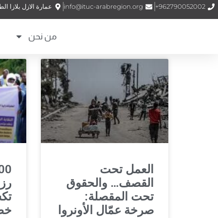
962790052002+
info@ituc-arabregion.org
عمارة الازل بلازا الطابق (1) الشمساني – شارع الملكة نور –
من نحن
العمل تحت
القصف… والحقوق
رزق
تحت المقصلة:
تك
صرخة عمّال الأونروا
خطي