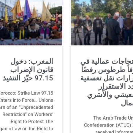
جاجات عمالية في
المغرب: دخول
فأ طرطوس رفضًا
قانون الإضراب
ارات نقل تعسفية
97.15 حيّز التنفيذ
د الاستقرار
orocco: Strike Law 97.15
عيشي والأُسَري
Enters into Force… Unions
مال
rn of an “Unprecedented
Restriction” on Workers’
The Arab Trade Un
Right to Protest The
Confederation (ATUC) 
ganic Law on the Right to
received informa