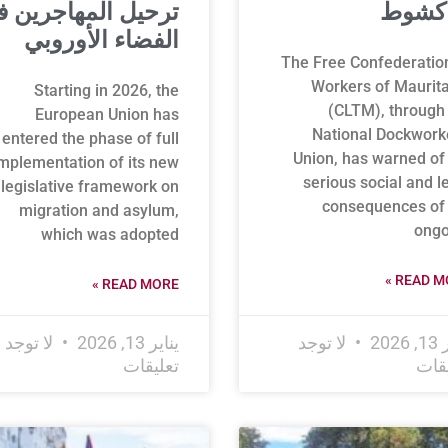
اكشوط
ترحيل المهاجرين 
الفضاء الأوروبي
The Free Confederatio
Workers of Maurit
Starting in 2026, the
(CLTM), through
European Union has
National Dockwork
entered the phase of full
Union, has warned of
mplementation of its new
serious social and l
legislative framework on
consequences of 
migration and asylum,
ongo
which was adopted
READ MO
READ MORE »
2026
لا توجد
يناير 13, 2026
لا توجد
يقات
تعليقات