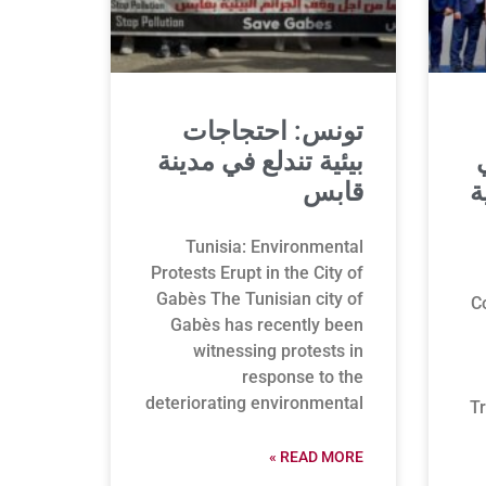
تونس: احتجاجات
بيئية تندلع في مدينة
ة
قابس
Tunisia: Environmental
Protests Erupt in the City of
Gabès The Tunisian city of
C
Gabès has recently been
witnessing protests in
response to the
deteriorating environmental
T
READ MORE »