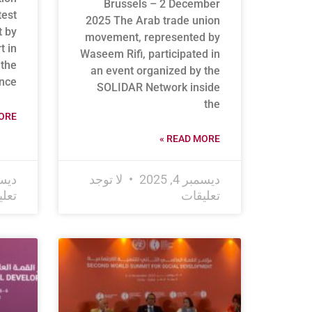
Brussels – 2 December
test
2025 The Arab trade union
t by
movement, represented by
t in
Waseem Rifi, participated in
 the
an event organized by the
nce
SOLIDAR Network inside
the
RE »
READ MORE »
ديسمبر 4, 2025
لا توجد
ديسمبر
تعليقات
تعل