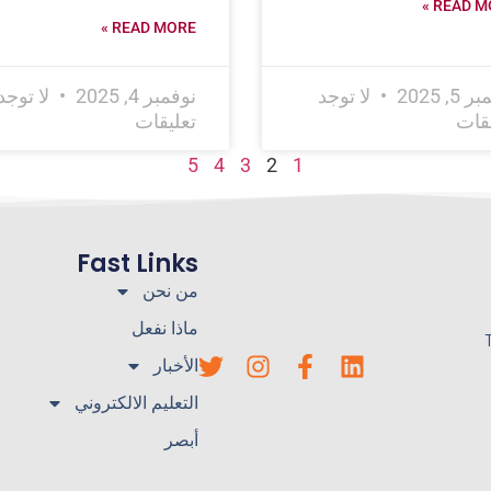
READ MO
READ MORE »
5, 2025
لا توجد
نوفمبر 4, 2025
لا توجد
يقات
تعليقات
5
4
3
2
1
Fast Links
من نحن
ماذا نفعل
الأخبار
التعليم الالكتروني
أبصر