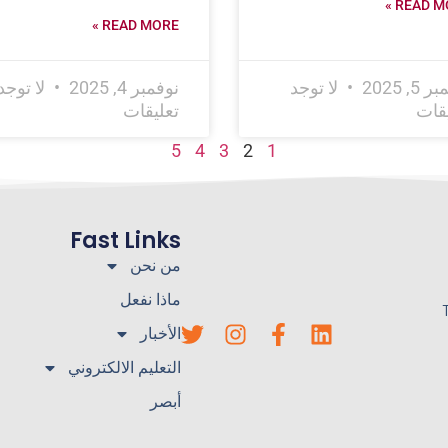
READ MO
READ MORE »
5, 2025
لا توجد
نوفمبر 4, 2025
لا توجد
يقات
تعليقات
5
4
3
2
1
Fast Links
من نحن
ماذا نفعل
الأخبار
التعليم الالكتروني
أبصر