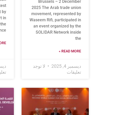
Brussels – 2 December
test
2025 The Arab trade union
t by
movement, represented by
t in
Waseem Rifi, participated in
 the
an event organized by the
nce
SOLIDAR Network inside
the
RE »
READ MORE »
ديسمبر 4, 2025
لا توجد
ديسمبر
تعليقات
تعل