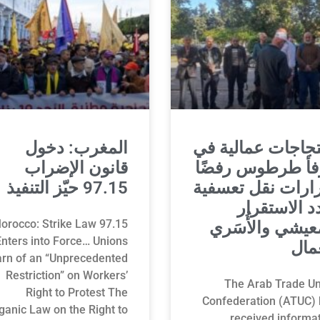
جاجات عمالية في
المغرب: دخول
فأ طرطوس رفضًا
قانون الإضراب
ارات نقل تعسفية
97.15 حيّز التنفيذ
د الاستقرار
orocco: Strike Law 97.15
عيشي والأُسَري
Enters into Force… Unions
مال
rn of an “Unprecedented
Restriction” on Workers’
The Arab Trade Un
Right to Protest The
Confederation (ATUC) 
ganic Law on the Right to
received informa