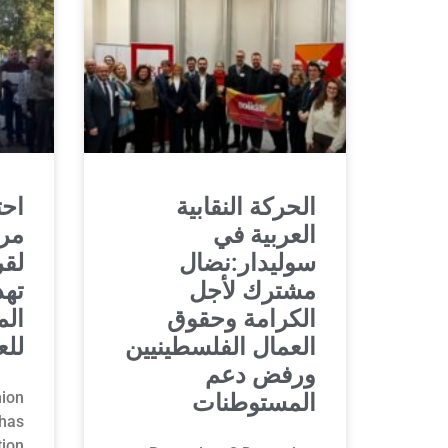
الحركة النقابية
احت
العربية في
مر
سوليدار:نضال
لقر
مشترك لأجل
تهد
الكرامة وحقوق
الم
العمال الفلسطينيين
للع
ورفض دعم
ion
المستوطنات
has
tion