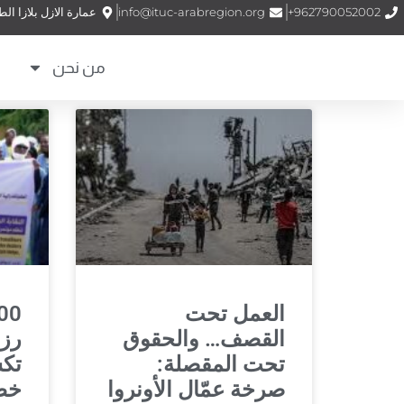
962790052002+
info@ituc-arabregion.org
عمارة الازل بلازا الطابق (1) الشمساني – شارع الملكة نور –
من نحن
العمل تحت
القصف… والحقوق
رزق
تحت المقصلة:
تك
صرخة عمّال الأونروا
خطي