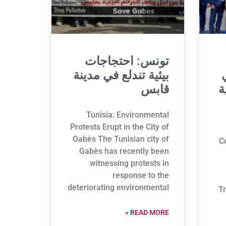
تونس: احتجاجات
بيئية تندلع في مدينة
ة
قابس
Tunisia: Environmental
Protests Erupt in the City of
Gabès The Tunisian city of
C
Gabès has recently been
witnessing protests in
response to the
deteriorating environmental
T
READ MORE »