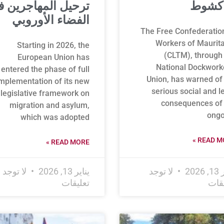
اكشوط
ترحيل المهاجرين 
الفضاء الأوروبي
The Free Confederatio
Workers of Maurit
Starting in 2026, the
(CLTM), through
European Union has
National Dockwork
entered the phase of full
Union, has warned of
mplementation of its new
serious social and l
legislative framework on
consequences of 
migration and asylum,
ongo
which was adopted
READ MO
READ MORE »
2026
لا توجد
يناير 13, 2026
لا توجد
يقات
تعليقات