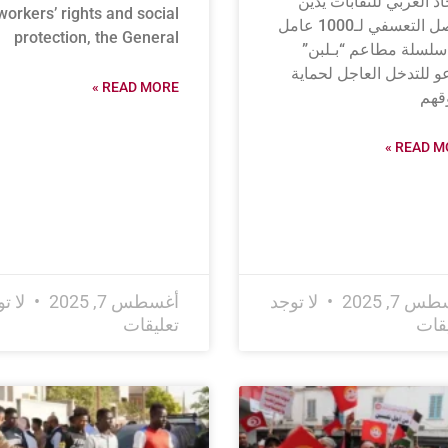
حاد العربي للنقابات يدين
workers’ rights and social
الفصل التعسفي لـ1000 عامل
protection, the General
لسلة مطاعم “بـلبن”
و للتدخل العاجل لحماية
READ MORE »
قهم
READ MO
 7, 2025
لا توجد
أغسطس 7, 2025
لا ت
يقات
تعليقات