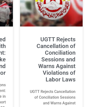
led
UGTT Rejects
ith
Cancellation of
t:
Conciliation
ike
Sessions and
and
Warns Against
tor
Violations of
Labor Laws
ions
ent:
UGTT Rejects Cancellation
e in
of Conciliation Sessions
port
and Warns Against