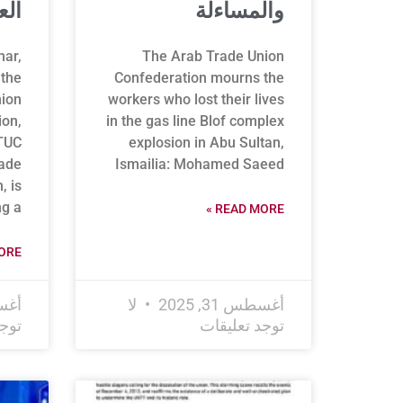
والمساءلة
الع
ar,
The Arab Trade Union
 the
Confederation mourns the
ion
workers who lost their lives
ion,
in the gas line Blof complex
ATUC
explosion in Abu Sultan,
rade
Ismailia: Mohamed Saeed
, is
ng a
READ MORE »
RE »
أغسطس 31, 2025
لا
أغسطس
توجد تعليقات
توج