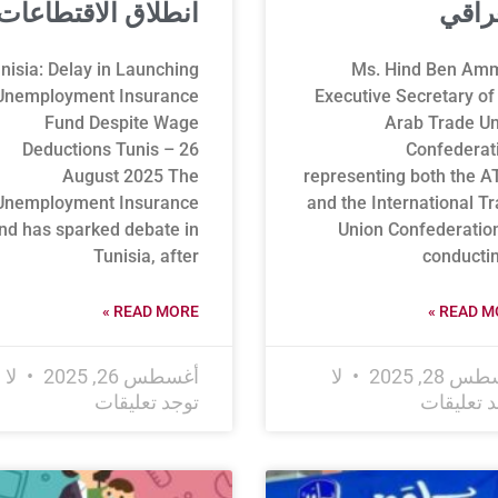
راقي
انطلاق الاقتطاعات
nisia: Delay in Launching
Ms. Hind Ben Amm
Unemployment Insurance
Executive Secretary of
Fund Despite Wage
Arab Trade Un
Deductions Tunis – 26
Confederat
August 2025 The
representing both the 
Unemployment Insurance
and the International T
nd has sparked debate in
Union Confederation
Tunisia, after
conducti
READ MORE »
READ MO
 28, 2025
لا
أغسطس 26, 2025
لا
د تعليقات
توجد تعليقات