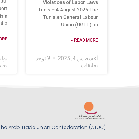
 30,
Violations of Labor Laws
port
Tunis – 4 August 2025 The
isia
Tunisian General Labour
d a
Union (UGTT), in
RE »
READ MORE »
أغسطس 4, 2025
لا توجد
يوليو 30,
تعليقات
تعل
The Arab Trade Union Confederation (ATUC)