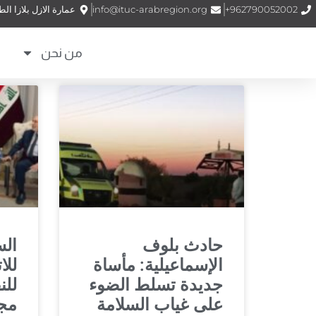
962790052002+
info@ituc-arabregion.org
عمارة الازل بلازا الطابق (1) الشمساني – شارع الملكة نور –
من نحن
حادث بلوف
الس
الإسماعيلية: مأساة
للا
جديدة تسلط الضوء
للن
على غياب السلامة
مج