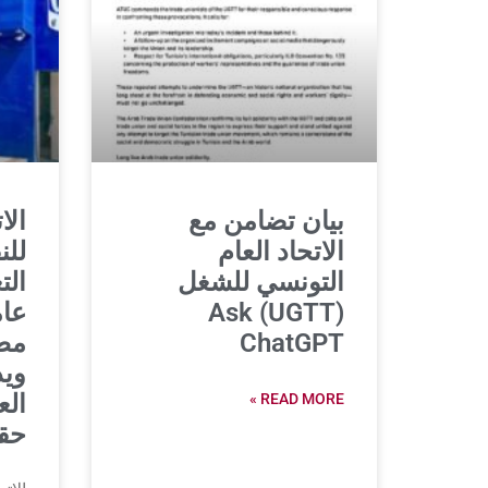
بيان تضامن مع
الا
الاتحاد العام
للن
التونسي للشغل
(UGTT) Ask
عا
ChatGPT
مطا
ويد
الع
READ MORE »
حق