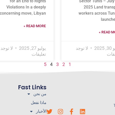
for an End to Rights
Sector Tunis – July
Violations In a deeply
2025 Land trans
concerning move, Libyan
workers across Tun
launche
READ MORE »
READ MO
 2025
لا توجد
يوليو 27, 2025
لا توجد
يقات
تعليقات
5
4
3
2
1
Fast Links
من نحن
ماذا نفعل
الأخبار