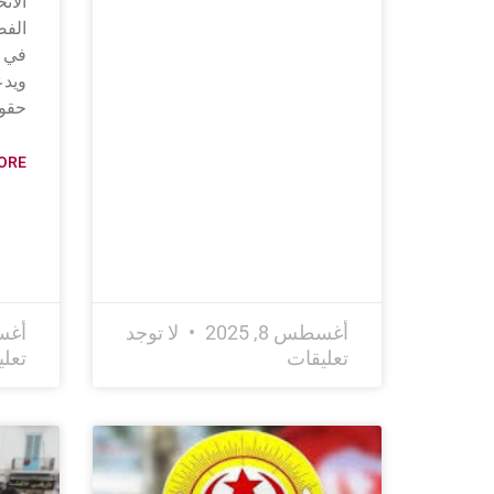
الات
في س
ويدع
حقو
RE »
أغسطس 8, 2025
لا توجد
أغسطس
تعليقات
تعل