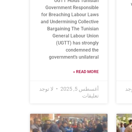
UGTT Holds Tunisian
Government Responsible
for Breaching Labour Laws
and Undermining Collective
Bargaining The Tunisian
General Labour Union
(UGTT) has strongly
condemned the
government’s unilateral
READ MORE »
وجد
أغسطس 5, 2025
لا توجد
تعليقات