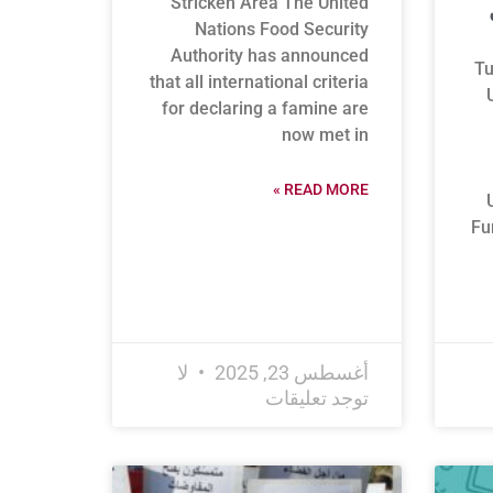
Stricken Area The United
Nations Food Security
Authority has announced
Tu
that all international criteria
for declaring a famine are
now met in
READ MORE »
Fu
أغسطس 23, 2025
لا
توجد تعليقات