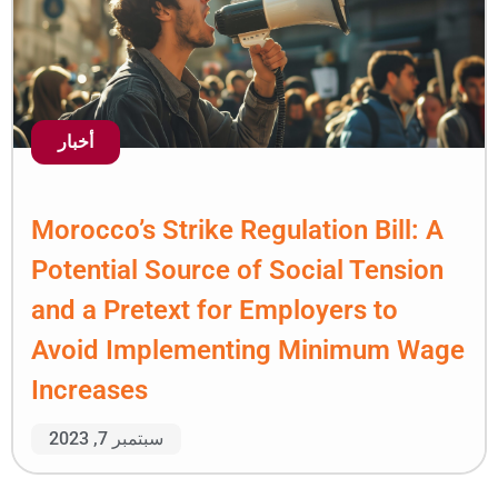
أخبار
Morocco’s Strike Regula
Potential Source of So
and a Pretext for Empl
Avoid Implementing 
Increases
سبتمبر 7, 2023