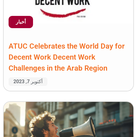
أخبار
ATUC Celebrates the W
Decent Work Decent W
Challenges in the Arab
أكتوبر 7, 2023