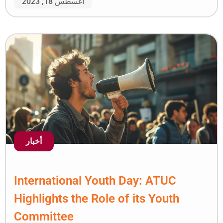
أغسطس 18, 2023
أخبار
International Youth D
Highlights the Role of 
Committee