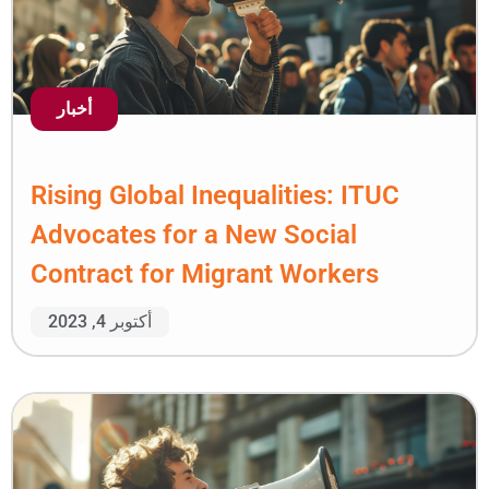
أخبار
Rising Global Inequalit
Advocates for a New S
Contract for Migrant 
أكتوبر 4, 2023