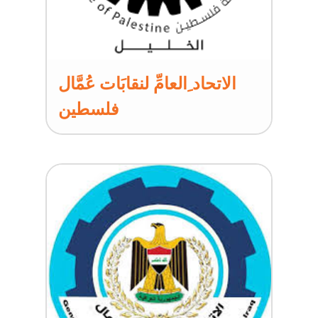
الاتحاد ِالعامِّ لنقابَات عُمَّال
فلسطين