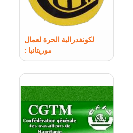
لكونفدرالية الحرة لعمال
موريتانيا :