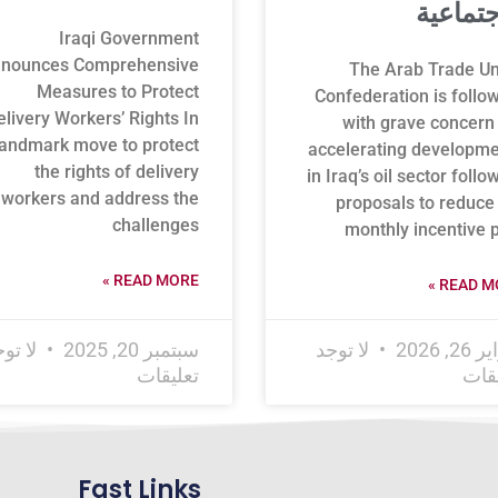
جتماعية
Iraqi Government
nounces Comprehensive
The Arab Trade Un
Measures to Protect
Confederation is follo
elivery Workers’ Rights In
with grave concern
landmark move to protect
accelerating developm
the rights of delivery
in Iraq’s oil sector follo
workers and address the
proposals to reduce
challenges
monthly incentive 
READ MORE »
READ MO
2, 2026
لا توجد
سبتمبر 20, 2025
لا تو
يقات
تعليقات
Fast Links