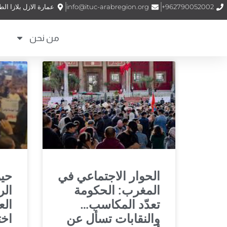
962790052002+
info@ituc-arabregion.org
عمارة الازل بلازا الطابق (1) الشمساني – شارع الملكة نور –
من نحن
الحوار الاجتماعي في
حي
المغرب: الحكومة
الر
تعدّد المكاسب…
الع
والنقابات تسأل عن
اخت