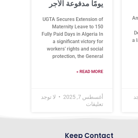
يومًا مدفوعة الأجر
An
UGTA Secures Extension of
Maternity Leave to 150
D
Fully Paid Days in Algeria In
a 
a significant victory for
workers’ rights and social
protection, the General
READ MORE »
جد
أغسطس 7, 2025
لا توجد
تعليقات
Keep Contact