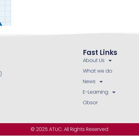
Fast Links
About Us
What we do
)
News
E-Learning
Obsor
© 2025 ATUC. All Rights Reserved