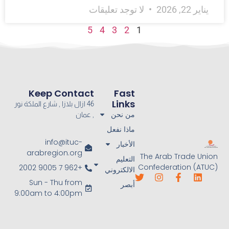
يناير 22, 2026
لا توجد تعليقات
5
4
3
2
1
Keep Contact
Fast
Links
46 ازال بلازا , شارع الملكة نور
من نحن
, عمان
ماذا نفعل
info@ituc-
الأخبار
arabregion.org
The Arab Trade Union
التعليم
Confederation (ATUC)
+962 7 9005 2002
الالكتروني
Sun - Thu from
أبصر
9:00am to 4:00pm