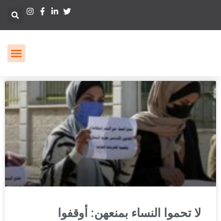
لا تحموا النساء بمنعهن: أوقفوا