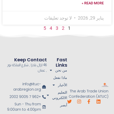
READ MORE »
يناير 29, 2026
لا توجد تعليقات
5
4
3
2
1
Keep Contact
Fast
Links
46 ازال بلازا , شارع الملكة نور
من نحن
, عمان
ماذا نفعل
info@ituc-
الأخبار
arabregion.org
The Arab Trade Union
التعليم
Confederation (ATUC)
+962 7 9005 2002
الالكتروني
Sun - Thu from
أبصر
9:00am to 4:00pm