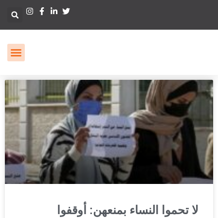
لا تحموا النساء بمنعهن: أوقفوا