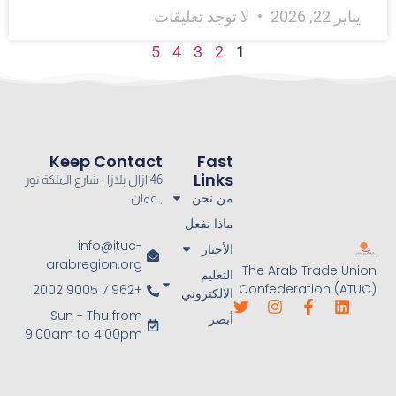
يناير 22, 2026
لا توجد تعليقات
5
4
3
2
1
Keep Contact
Fast
Links
46 ازال بلازا , شارع الملكة نور
من نحن
, عمان
ماذا نفعل
info@ituc-
الأخبار
arabregion.org
The Arab Trade Union
التعليم
Confederation (ATUC)
+962 7 9005 2002
الالكتروني
Sun - Thu from
أبصر
9:00am to 4:00pm